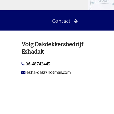
Contact
Volg Dakdekkersbedrijf
Eshadak
06-48742445
esha-dak@hotmail.com