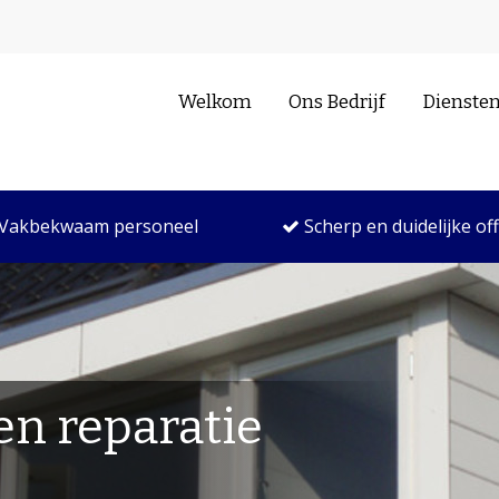
Welkom
Ons Bedrijf
Dienste
Vakbekwaam personeel
Scherp en duidelijke of
n reparatie