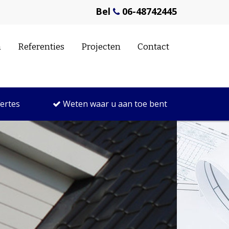
Bel
06-48742445
n
Referenties
Projecten
Contact
fertes
Weten waar u aan toe bent