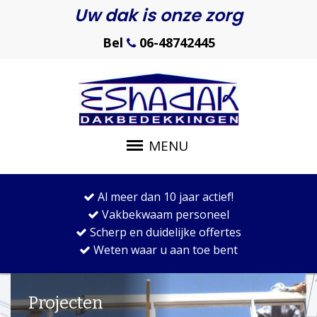
Uw dak is onze zorg
Bel
06-48742445
MENU
Al meer dan 10 jaar actief!
Vakbekwaam personeel
Scherp en duidelijke offertes
Weten waar u aan toe bent
Projecten